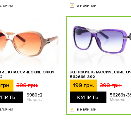
аличии
в наличии
ИЕ КЛАССИЧЕСКИЕ ОЧКИ
ЖЕНСКИЕ КЛАССИЧЕСКИЕ О
2
56266S-392
грн.
398 грн.
199 грн.
398 грн.
9980c2
56266s-3
УПИТЬ
КУПИТЬ
Модель
Модель
аличии
в наличии