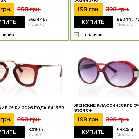
4BR
56244S-10
грн.
398 грн.
199 грн.
398 грн.
56244br
56244s-1
УПИТЬ
КУПИТЬ
Модель
Модель
аличии
в наличии
ЖЕНСКИЕ КЛАССИЧЕСКИЕ О
ИЕ ОЧКИ 2026 ГОДА 8415BR
9934C4
грн.
398 грн.
199 грн.
398 грн.
8415br
9934c4
УПИТЬ
КУПИТЬ
Модель
Модель