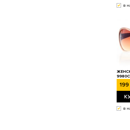
в н
ЖЕНСК
9980C
199 
К
в н