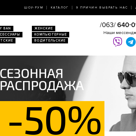
ШОУ-РУМ
КАТАЛОГ
9 ПРИЧИН ВЫБРАТЬ НАС
Y BAN
ЖЕНСКИЕ
Наши мессенд
КСЕССУАРЫ
КОМПЬЮТЕРНЫЕ
ЕТСКИЕ
ВОДИТЕЛЬСКИЕ
СЕЗОННАЯ
РАСПРОДАЖА
-50%