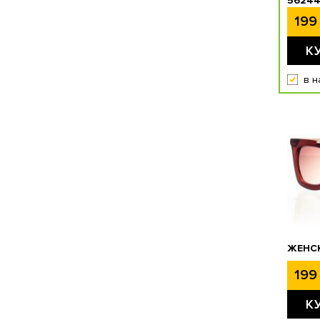
5624
199 
К
в н
ЖЕНСК
199 
К