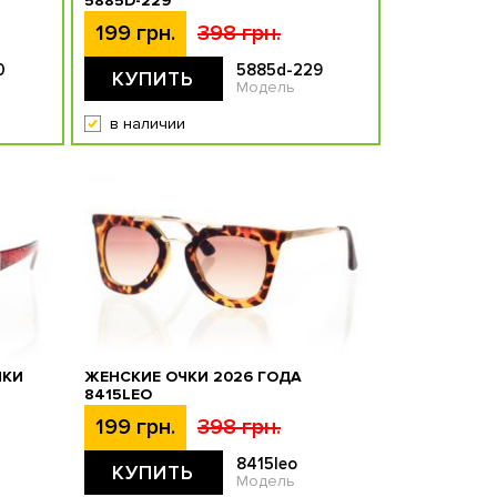
5885D-229
199 грн.
398 грн.
0
5885d-229
КУПИТЬ
Модель
в наличии
ЧКИ
ЖЕНСКИЕ ОЧКИ 2026 ГОДА
8415LEO
199 грн.
398 грн.
8415leo
КУПИТЬ
Модель