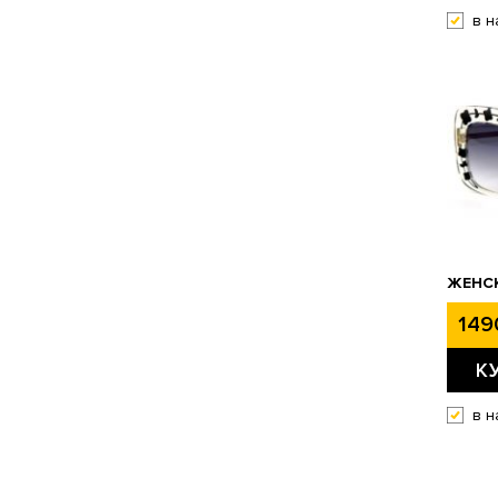
в н
ЖЕНСК
149
К
в н