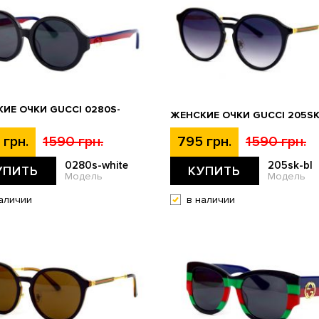
ИЕ ОЧКИ GUCCI 0280S-
ЖЕНСКИЕ ОЧКИ GUCCI 205SK
 грн.
1590 грн.
795 грн.
1590 грн.
0280s-white
205sk-bl
УПИТЬ
КУПИТЬ
Модель
Модель
аличии
в наличии