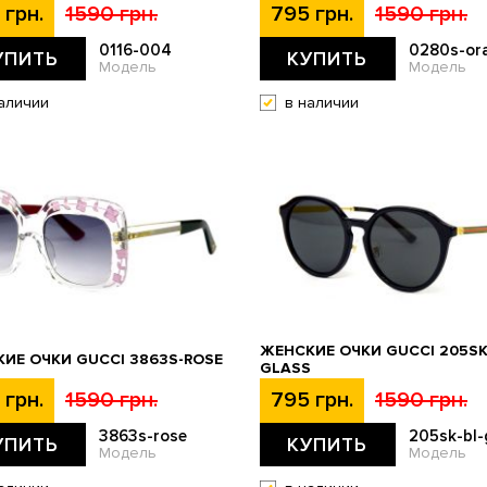
 грн.
1590 грн.
795 грн.
1590 грн.
0116-004
0280s-or
УПИТЬ
КУПИТЬ
Модель
Модель
аличии
в наличии
ЖЕНСКИЕ ОЧКИ GUCCI 205SK
ИЕ ОЧКИ GUCCI 3863S-ROSE
GLASS
 грн.
1590 грн.
795 грн.
1590 грн.
3863s-rose
205sk-bl-
УПИТЬ
КУПИТЬ
Модель
Модель