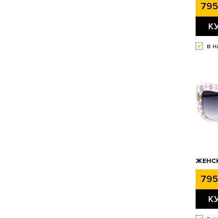
795
К
в н
ЖЕНСК
795
К