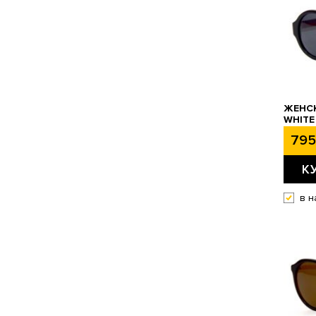
ЖЕНСК
WHITE
795
К
в н