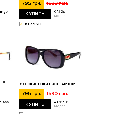
795 грн.
1590 грн.
ange
0152s
КУПИТЬ
Модель
в наличии
-BL-
ЖЕНСКИЕ ОЧКИ GUCCI 4011С01
795 грн.
1590 грн.
glass
4011с01
КУПИТЬ
Модель