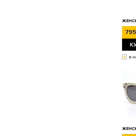
ЖЕНСК
795
К
в н
ЖЕНСК