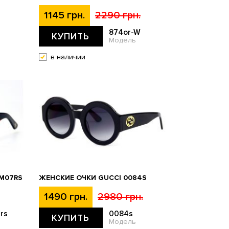
1145 грн.
2290 грн.
874or-W
КУПИТЬ
Модель
в наличии
-M07RS
ЖЕНСКИЕ ОЧКИ GUCCI 0084S
1490 грн.
2980 грн.
rs
0084s
КУПИТЬ
Модель