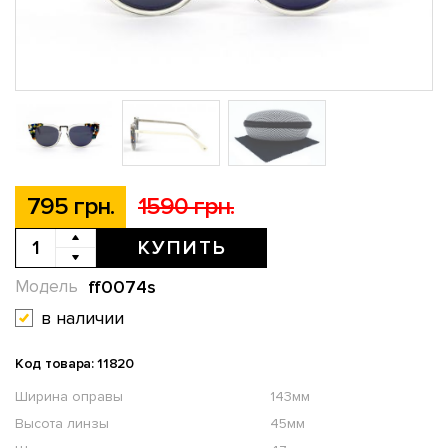
795 грн.
1590 грн.
КУПИТЬ
ff0074s
Модель
в наличии
Код товара: 11820
Ширина оправы
143мм
Высота линзы
45мм