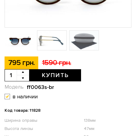
795 грн.
1590 грн.
КУПИТЬ
ff0063s-br
Модель
в наличии
Код товара: 11828
Ширина оправы
138мм
Высота линзы
47мм