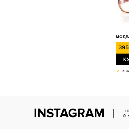
МОДЕ
395
К
в н
INSTAGRAM
FO
@_