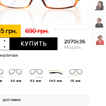
5 грн.
690 грн.
2070c36
КУПИТЬ
Модель
 наличии
мм
30 мм
53 мм
140 мм
15 мм
ДОСТАВКА