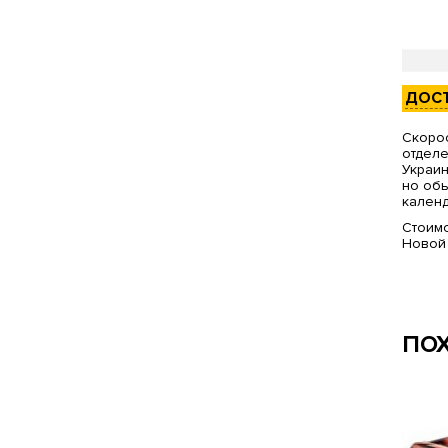
ДОС
Скорос
отделе
Украин
но обы
календ
Стоимо
Новой
ПО