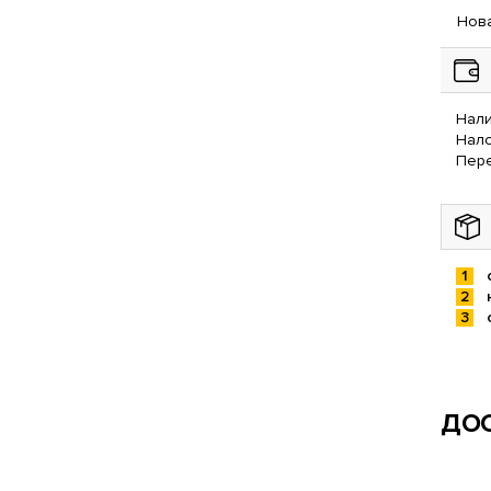
Нова
Нали
Нал
Пере
ДОС