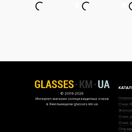
КАТАЛ
© 2009-2026
Новин
Интернет-магазин
солнцезащитных очков
Очки R
в Хмельницком glasses.km.ua
Женск
Очки д
Очки 
Оправ