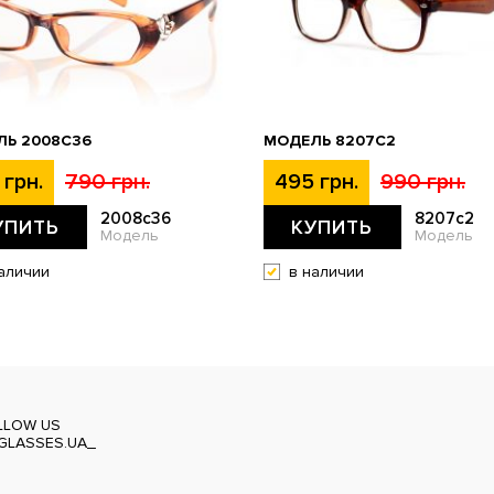
ЛЬ 2008C36
МОДЕЛЬ 8207C2
 грн.
790 грн.
495 грн.
990 грн.
2008c36
8207c2
УПИТЬ
КУПИТЬ
Модель
Модель
аличии
в наличии
LLOW US
GLASSES.UA_