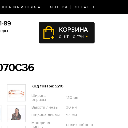
ДОСТАВКА И ОПЛАТА
ГАРАНТИЯ
КОНТАКТЫ
КОРЗИНА
жеры
0 ШТ. - 0 ГРН.
070C36
Код товара: 5210
Ширина
130 мм
оправы
Высота линзы
30 мм
Ширина линзы
53 мм
Материал
поликарбонат
линзы