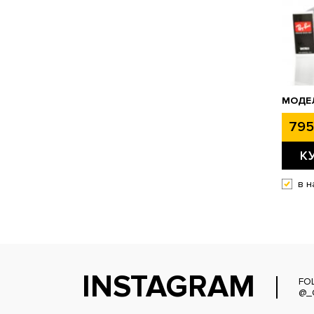
МОДЕЛ
795
К
в н
INSTAGRAM
FO
@_