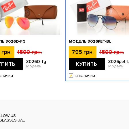
Ь 3026D-FG
МОДЕЛЬ 3026PET-BL
 грн.
1590 грн.
795 грн.
1590 грн.
3026D-fg
3026pet-b
УПИТЬ
КУПИТЬ
Модель
Модель
аличии
в наличии
LLOW US
GLASSES.UA_