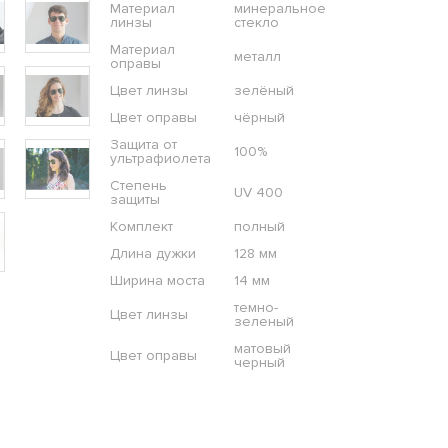
Материал
минеральное
линзы
стекло
Материал
металл
оправы
Цвет линзы
зелёный
Цвет оправы
чёрный
Защита от
100%
ультрафиолета
Степень
UV 400
защиты
Комплект
полный
Длина дужки
128 мм
Ширина моста
14 мм
темно-
Цвет линзы
зеленый
матовый
Цвет оправы
черный