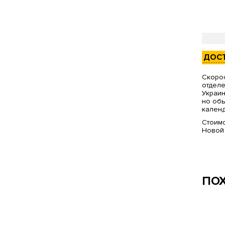
ДОС
Скорос
отделе
Украин
но обы
календ
Стоимо
Новой
ПО