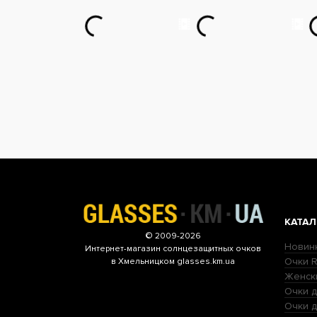
КАТАЛ
© 2009-2026
Новин
Интернет-магазин
солнцезащитных очков
Очки R
в Хмельницком glasses.km.ua
Женск
Очки д
Очки 