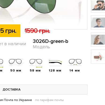
5 грн.
1590 грн.
3026D-green-b
ет в наличии
Модель
мм
50 мм
58 мм
128 мм
14 мм
ДОСТАВКА
я Почта по Украине
по тарифам почты