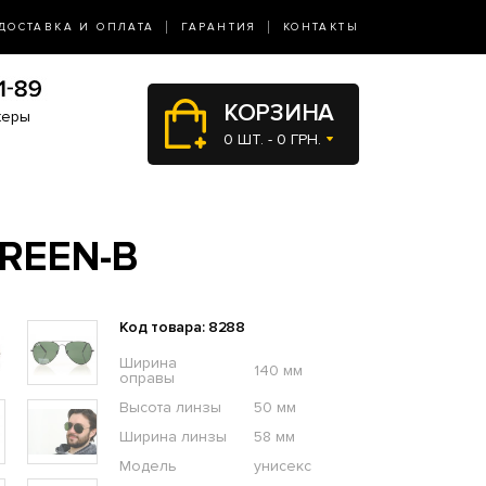
ДОСТАВКА И ОПЛАТА
ГАРАНТИЯ
КОНТАКТЫ
КОРЗИНА
жеры
0 ШТ. - 0 ГРН.
GREEN-B
Код товара: 8288
Ширина
140 мм
оправы
Высота линзы
50 мм
Ширина линзы
58 мм
Модель
унисекс