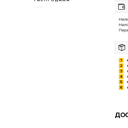
Нали
Нал
Пере
ДОС