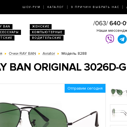
ШОУ-РУМ
КАТАЛОГ
9 ПРИЧИН ВЫБРАТЬ НАС
Y BAN
ЖЕНСКИЕ
Наши мессенд
КСЕССУАРЫ
КОМПЬЮТЕРНЫЕ
ЕТСКИЕ
ВОДИТЕЛЬСКИЕ
ая
Очки RAY BAN
Aviator
Модель 8288
Y BAN ORIGINAL 3026D-
Отправим сегодня