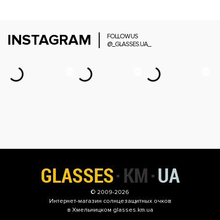
INSTAGRAM
FOLLOW US
@_GLASSES.UA_
© 2009-2026
Интернет-магазин
солнцезащитных очков
в Хмельницком glasses.km.ua