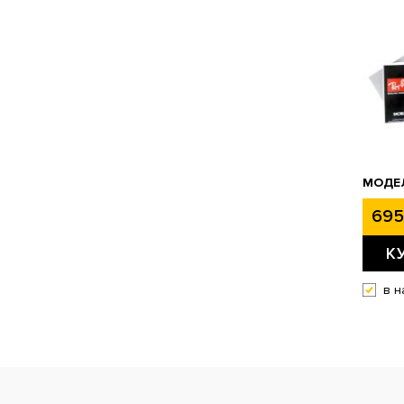
МОДЕЛ
695
К
в н