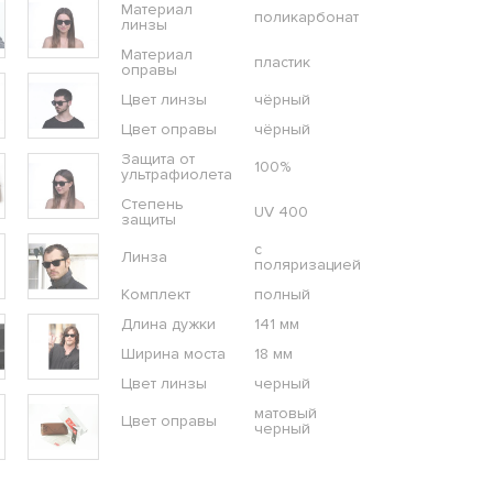
Материал
поликарбонат
линзы
Материал
пластик
оправы
Цвет линзы
чёрный
Цвет оправы
чёрный
Защита от
100%
ультрафиолета
Степень
UV 400
защиты
с
Линза
поляризацией
Комплект
полный
Длина дужки
141 мм
Ширина моста
18 мм
Цвет линзы
черный
матовый
Цвет оправы
черный