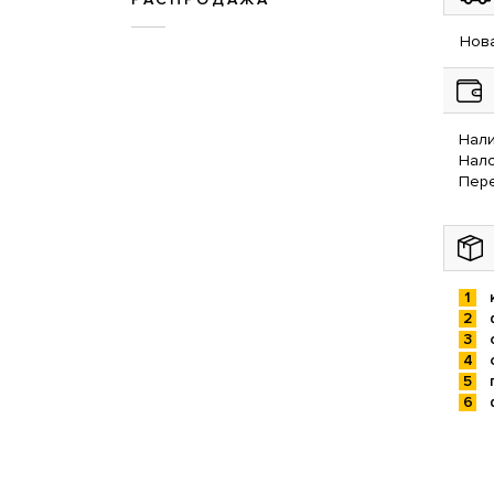
Нова
Нали
Нал
Пере