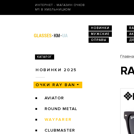
ИНТЕРНЕТ - МАГАЗИН ОЧКОВ
№1 В ХМЕЛЬНИЦКОМ
НОВИНКИ
RA
МУЖСКИЕ
А
ОПРАВЫ
Д
Главн
КАТАЛОГ
RA
НОВИНКИ 2025
ОЧКИ RAY BAN
AVIATOR
ROUND METAL
WAYFARER
CLUBMASTER