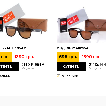
Ь 2140-P-954M
МОДЕЛЬ 2140P954
 грн.
1390 грн.
695 грн.
1390 грн.
2140-P-954M
2140p954
УПИТЬ
КУПИТЬ
Модель
Модель
аличии
в наличии