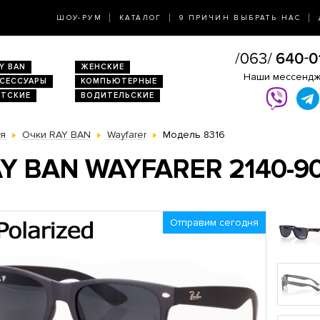
ШОУ-РУМ
КАТАЛОГ
9 ПРИЧИН ВЫБРАТЬ НАС
Y BAN
ЖЕНСКИЕ
Наши мессенд
КСЕССУАРЫ
КОМПЬЮТЕРНЫЕ
ЕТСКИЕ
ВОДИТЕЛЬСКИЕ
ая
Очки RAY BAN
Wayfarer
Модель 8316
Y BAN WAYFARER 2140-9
Отправим сегодня