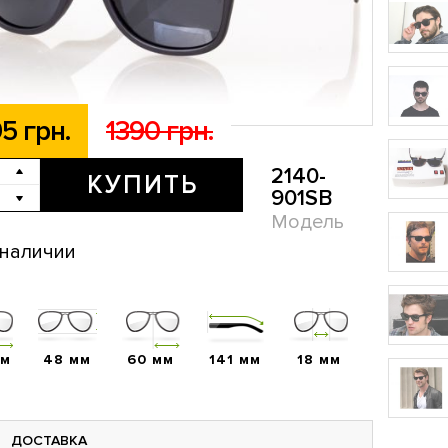
5 грн.
1390 грн.
2140-
КУПИТЬ
901SB
Модель
 наличии
мм
48 мм
60 мм
141 мм
18 мм
ДОСТАВКА