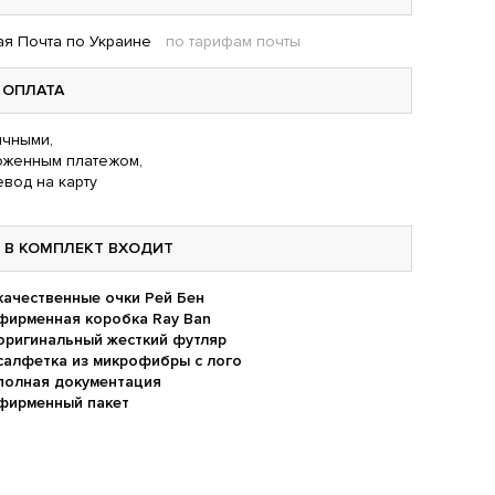
я Почта по Украине
по тарифам почты
ОПЛАТА
чными,
оженным платежом,
вод на карту
В КОМПЛЕКТ ВХОДИТ
качественные очки Рей Бен
фирменная коробка Ray Ban
оригинальный жесткий футляр
салфетка из микрофибры с лого
полная документация
фирменный пакет