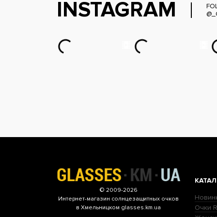
INSTAGRAM
FO
@_
КАТАЛ
© 2009-2026
Новин
Интернет-магазин
солнцезащитных очков
Очки R
в Хмельницком glasses.km.ua