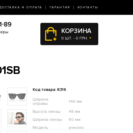
ДОСТАВКА И ОПЛАТА
ГАРАНТИЯ
КОНТАКТЫ
КОРЗИНА
жеры
0 ШТ. - 0 ГРН.
01SB
Код товара: 8316
Ширина
146 мм
оправы
Высота линзы
48 мм
Ширина линзы
60 мм
Модель
унисекс