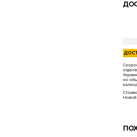
ДОС
ДОС
Скорос
отделе
Украин
но обы
календ
Стоимо
Новой
ПО