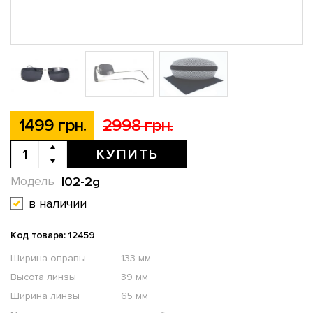
1499 грн.
2998 грн.
КУПИТЬ
l02-2g
Модель
в наличии
Код товара: 12459
Ширина оправы
133 мм
Высота линзы
39 мм
Ширина линзы
65 мм