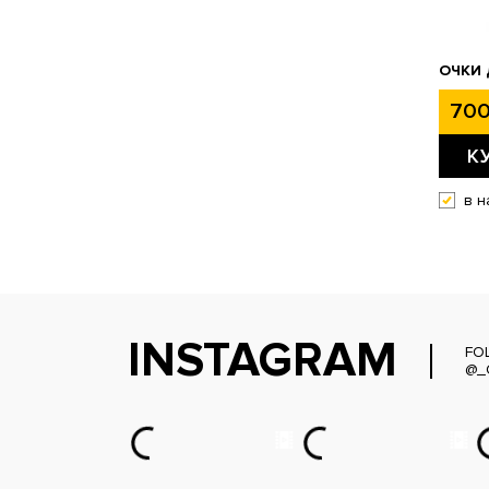
ОЧКИ 
700
К
в н
INSTAGRAM
FO
@_