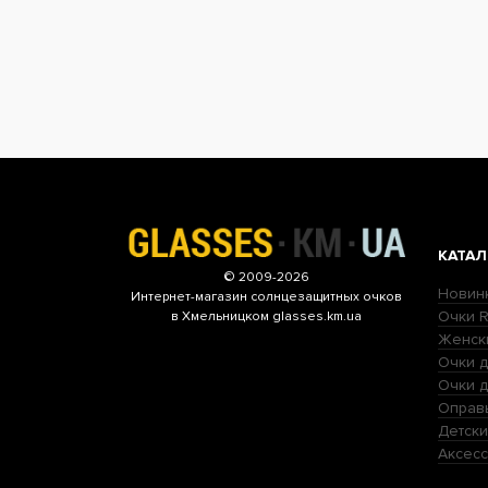
КАТАЛ
© 2009-2026
Новин
Интернет-магазин
солнцезащитных очков
Очки R
в Хмельницком glasses.km.ua
Женск
Очки д
Очки 
Оправ
Детски
Аксесс