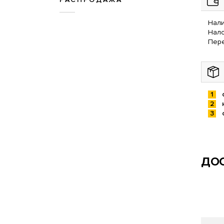
Нали
Нал
Пере
ДОС