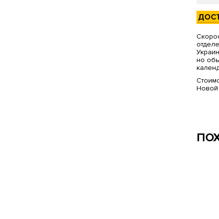
ДОС
Скорос
отделе
Украин
но обы
календ
Стоимо
Новой
ПО