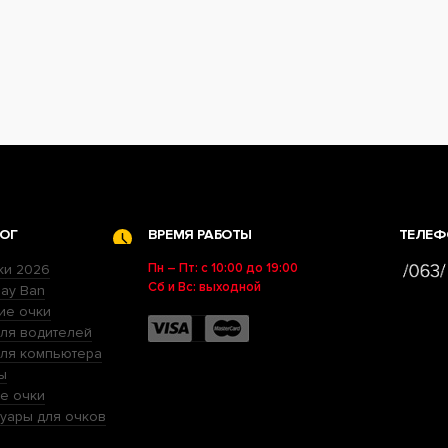
ОГ
ВРЕМЯ РАБОТЫ
ТЕЛЕФ
Пн – Пт: с 10:00 до 19:00
ки 2026
Сб и Вс: выходной
ay Ban
ие очки
ля водителей
для компьютера
ы
е очки
уары для очков