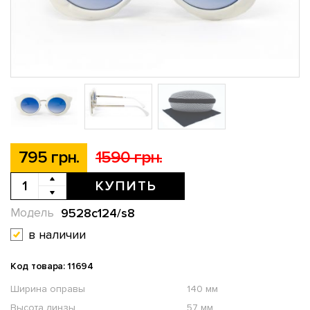
795 грн.
1590 грн.
КУПИТЬ
9528c124/s8
Модель
в наличии
Код товара: 11694
Ширина оправы
140 мм
Высота линзы
57 мм