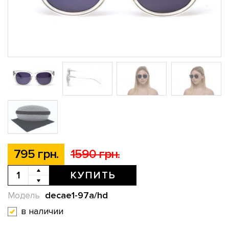
795 грн.
1590 грн.
КУПИТЬ
decae1-97a/hd
Модель
в наличии