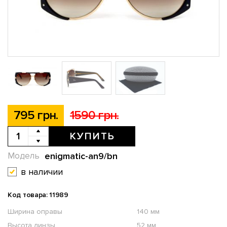
795 грн.
1590 грн.
КУПИТЬ
enigmatic-an9/bn
Модель
в наличии
Код товара: 11989
Ширина оправы
140 мм
Высота линзы
52 мм