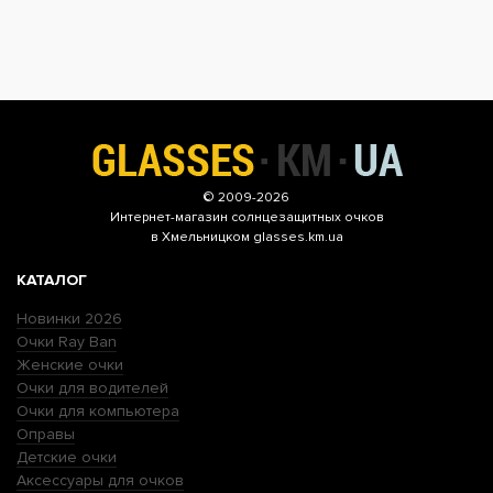
© 2009-2026
Интернет-магазин
солнцезащитных очков
в Хмельницком glasses.km.ua
КАТАЛОГ
Новинки 2026
Очки Ray Ban
Женские очки
Очки для водителей
Очки для компьютера
Оправы
Детские очки
Аксессуары для очков