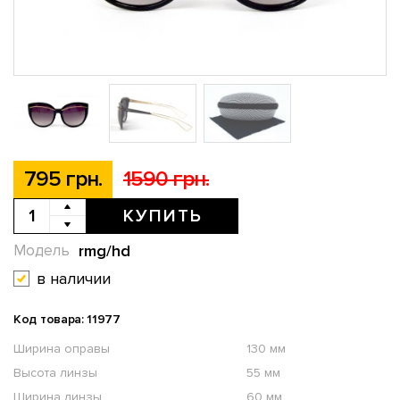
795 грн.
1590 грн.
КУПИТЬ
rmg/hd
Модель
в наличии
Код товара: 11977
Ширина оправы
130 мм
Высота линзы
55 мм
Ширина линзы
60 мм